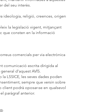
r del seu interès.
a ideologia, religió, creences, origen
leix la legislació vigent, mitjançant
ic que consten en la informació
rreus comercials per via electrònica
t comunicació escrita dirigida al
 general d’aquest AVÍS.
b la LSSICE, les seves dades poden
 consentiment, sempre que versin sobre
 o client podrà oposar-se en qualsevol
l paràgraf anterior.
es
.