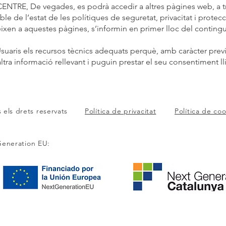
RE, De vegades, es podrà accedir a altres pàgines web, a trav
de l’estat de les polítiques de seguretat, privacitat i protecc
ixen a aquestes pàgines, s’informin en primer lloc del contingu
ris els recursos tècnics adequats perquè, amb caràcter previ,
 altra informació rellevant i puguin prestar el seu consentiment l
s els drets reservats
Política de privacitat
Política de co
Generation EU: