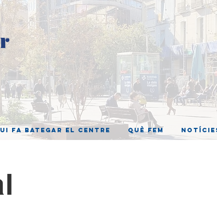
ui fa bategar el centre
Què fem
Notície
al