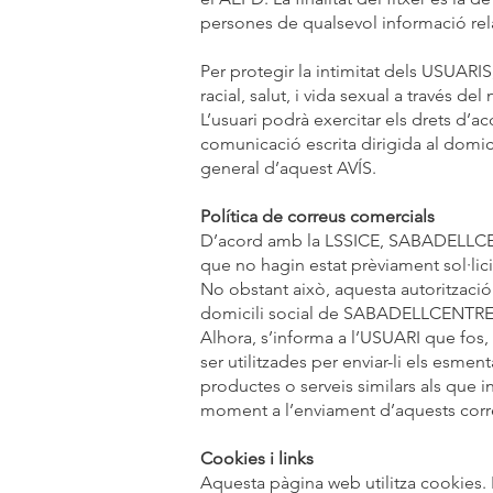
persones de qualsevol informació rela
Per protegir la intimitat dels USUARIS
racial, salut, i vida sexual a través de
L’usuari podrà exercitar els drets d’ac
comunicació escrita dirigida al domi
general d’aquest AVÍS.
Política de correus comercials
D’acord amb la LSSICE, SABADELLCENTR
que no hagin estat prèviament sol·lici
No obstant això, aquesta autorització
domicili social de SABADELLCENTRE o 
Alhora, s’informa a l’USUARI que fo
ser utilitzades per enviar-li els esme
productes o serveis similars als que i
moment a l’enviament d’aquests corre
Cookies i links
Aquesta pàgina web utilitza cookies. 