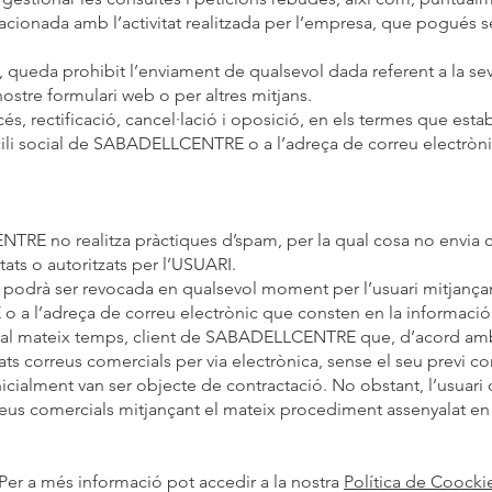
cionada amb l’activitat realitzada per l’empresa, que pogués se
, queda prohibit l’enviament de qualsevol dada referent a la sev
l nostre formulari web o per altres mitjans.
cés, rectificació, cancel·lació i oposició, en els termes que estab
cili social de SABADELLCENTRE o a l’adreça de correu electròn
E no realitza pràctiques d’spam, per la qual cosa no envia co
tats o autoritzats per l’USUARI.
 podrà ser revocada en qualsevol moment per l’usuari mitjançan
a l’adreça de correu electrònic que consten en la informació
s, al mateix temps, client de SABADELLCENTRE que, d’acord am
ntats correus comercials per via electrònica, sense el seu previ
nicialment van ser objecte de contractació. No obstant, l’usuari
us comercials mitjançant el mateix procediment assenyalat en e
Per a més informació pot accedir a la nostra
Política de Coocki