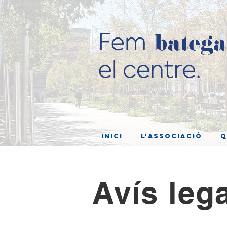
Inici
L'associació
Q
Avís leg