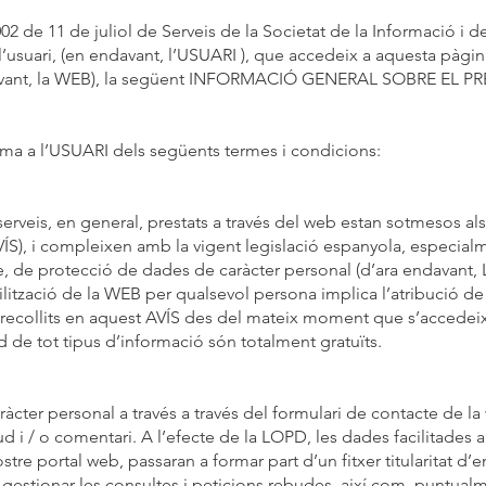
002 de 11 de juliol de Serveis de la Societat de la Informació i 
’usuari, (en endavant, l’USUARI ), que accedeix a aquesta pàgi
avant, la WEB), la següent INFORMACIÓ GENERAL SOBRE EL P
a a l’USUARI dels següents termes i condicions:
i serveis, en general, prestats a través del web estan sotmesos a
VÍS), i compleixen amb la vigent legislació espanyola, especial
 de protecció de dades de caràcter personal (d’ara endavant,
ilització de la WEB per qualsevol persona implica l’atribució de
s recollits en aquest AVÍS des del mateix moment que s’accedei
ud de tot tipus d’informació són totalment gratuïts.
er personal a través a través del formulari de contacte de la
itud i / o comentari. A l’efecte de la LOPD, les dades facilit
 nostre portal web, passaran a formar part d’un fitxer titularitat
 de gestionar les consultes i peticions rebudes, així com, puntu