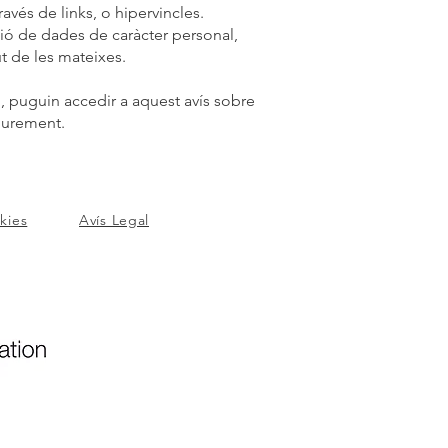
és de links, o hipervincles.
ió de dades de caràcter personal,
t de les mateixes.
 puguin accedir a aquest avís sobre
liurement.
okies
Avís Legal