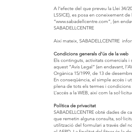
A l’efecte del que preveu la Llei 34/2
LSSICE), es posa en coneixement de l
“
www.sabadellcentre.com
”, (en end
SABADELLCENTRE
Així mateix, SABADELLCENTRE inform
Condicions generals d’ús de la web
Els continguts, activitats comercials 
aquest “Avís Legal” (en endavant, l’A
Orgànica 15/1999, de 13 de desembre,
En conseqüència, el simple accés i ut
plena de tots els termes i condicion
L’accés a la WEB, així com la sol·licit
Política de privacitat
SABADELLCENTRE obté dades de caràct
que remetin alguna consulta, sol·lic
utilització del formulari a través del
el AEPD. La finalitat del fitxer és la