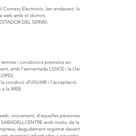
del Comerç Electrònic, (en endavant, la
na web amb el domini,
RESTADOR DEL SERVEI:
ls termes i condicions previstos en
ment, amb l’esmentada LSSICE i la Llei
 LOPD).
 la condició d’USUARI i l’acceptació
x a la WEB.
 web, únicament, d’aquelles persones
ades a SABADELLCENTRE amb motiu de la
 d’empresa, degudament registrat davant
alment, mantenir informades a aquestes