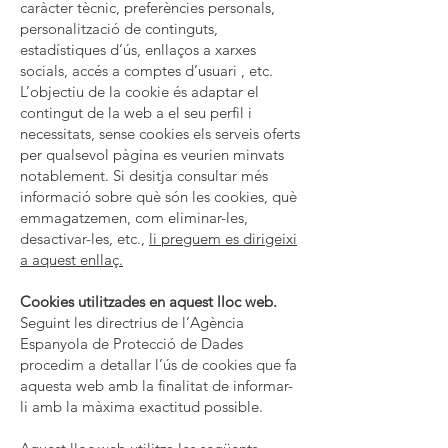
caràcter tècnic, preferències personals,
personalització de continguts,
estadístiques d’ús, enllaços a xarxes
socials, accés a comptes d’usuari , etc.
L’objectiu de la cookie és adaptar el
contingut de la web a el seu perfil i
necessitats, sense cookies els serveis oferts
per qualsevol pàgina es veurien minvats
notablement. Si desitja consultar més
informació sobre què són les cookies, què
emmagatzemen, com eliminar-les,
desactivar-les, etc.,
li preguem es dirigeixi
a aquest enllaç.
Cookies utilitzades en aquest lloc web.
Seguint les directrius de l’Agència
Espanyola de Protecció de Dades
procedim a detallar l’ús de cookies que fa
aquesta web amb la finalitat de informar-
li amb la màxima exactitud possible.