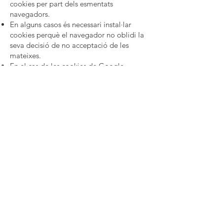
cookies per part dels esmentats
navegadors.
En alguns casos és necessari instal·lar
cookies perquè el navegador no oblidi la
seva decisió de no acceptació de les
mateixes.
En el cas de les cookies de Google
Analytics, aquesta empresa
emmagatzema les cookies en servidors
situats a Estats Units i es compromet a no
compartir-la amb tercers, excepte en els
casos en els quals sigui necessari per al
funcionament del sistema o quan la llei
obligui a aquest efecte . Segons Google
no guarda la seva adreça IP. Google Inc.
és una companyia adherida a l’Acord de
Port Segur que garanteix que totes les
dades transferides seran tractats amb un
nivell de protecció concorde a la
normativa europea. Si desitja informació
sobre l’ús que Google dóna a les