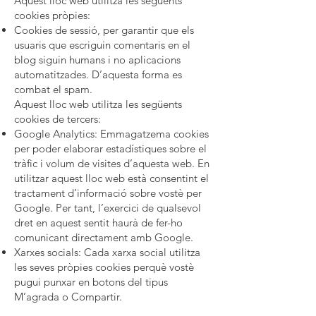
Aquest lloc web utilitza les següents
cookies pròpies:
Cookies de sessió, per garantir que els
usuaris que escriguin comentaris en el
blog siguin humans i no aplicacions
automatitzades. D’aquesta forma es
combat el spam.
Aquest lloc web utilitza les següents
cookies de tercers:
Google Analytics: Emmagatzema cookies
per poder elaborar estadístiques sobre el
tràfic i volum de visites d’aquesta web. En
utilitzar aquest lloc web està consentint el
tractament d’informació sobre vostè per
Google. Per tant, l’exercici de qualsevol
dret en aquest sentit haurà de fer-ho
comunicant directament amb Google.
Xarxes socials: Cada xarxa social utilitza
les seves pròpies cookies perquè vostè
pugui punxar en botons del tipus
M’agrada o Compartir.