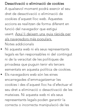
Desactivació o eliminació de cookies
A qualsevol moment podrà exercir el seu
dret de desactivació o eliminació de
cookies d’aquest lloc web. Aquestes
accions es realitzen de forma diferent en
funció del navegador que estigui
usant.
Aquí li deixem una guia ràpida per
als navegadors més populars.
Notes addicionals
Ni aquesta web ni els seus representants
legals es fan responsables ni del contingut
ni de la veracitat de les polítiques de
privadesa que puguin tenir els tercers
esmentats en aquesta política de cookies.
Els navegadors web són les eines
encarregades d’emmagatzemar les
cookies i des d’aquest lloc ha d’efectuar el
seu dret a eliminació o desactivació de les
mateixes. Ni aquesta web ni els seus
representants legals poden garantir la
correcta o incorrecta manipulació de les