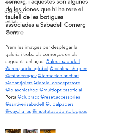
comerç, i aquestes són algunes 
Economia
de les dones que hi ha rere el 
Comerços
taulell de les botigues 
Entitats
associades a Sabadell Comerç 
Infants
Centre
Prem les imatges per desplegar la 
galeria i troba els comerços en els 
següents enllaços: 
@alma_sabadell
@area.juridicaglobal
@
catalina.shop.es
@estancaragay
@farmaciablanchart
@abantjoiers
@lerele_conceptstore
@lolaschicshop
@multiopticasoficial
Porta 
@clubracc
@reset.accessories
@santiverisabadell
@vidalpapers
@wayalia_es
@institutosodontologicos