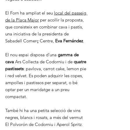
El Forn ha ampliat el seu 
local del passeig 
de la Plaça Major
 per acollir la proposta, 
que consisteix en combinar cava i pastís, 
una iniciativa de la presidenta de 
Sabadell Comerç Centre, 
Eva Fernández
.
El nou espai disposa d’una 
gamma de 
cava
 Ars Collecta de Codorniu i de 
quatre 
pastissets
: pavlova, carrot cake, lemon pie 
i red velvet. Es poden adquirir les copes, 
ampolles i pastissos per separat, o bé 
optar per un maridatge a un preu 
compactat.
També hi ha una petita selecció de vins 
negres, blancs i rosats, a més del vermut 
El Polvorón de Codorniu i Aperol Spritz.