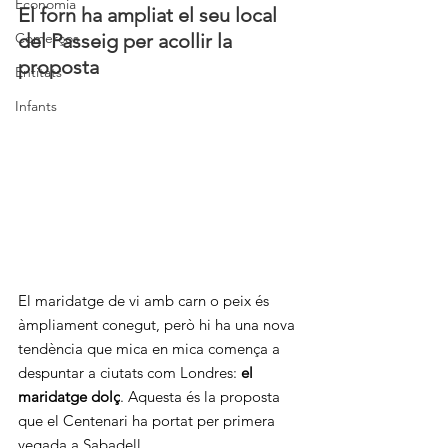
Economia
El forn ha ampliat el seu local 
Comerços
del Passeig per acollir la 
proposta
Entitats
Infants
El maridatge de vi amb carn o peix és 
àmpliament conegut, però hi ha una nova 
tendència que mica en mica comença a 
despuntar a ciutats com Londres: 
el 
maridatge dolç
. Aquesta és la proposta 
que el Centenari ha portat per primera 
vegada a Sabadell.