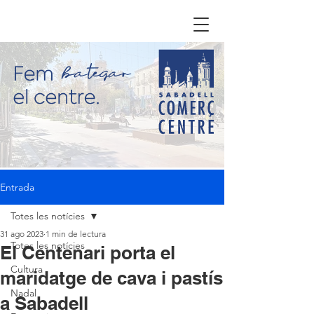
Entrada
Totes les notícies
31 ago 2023
1 min de lectura
Totes les notícies
El Centenari porta el
Cultura
maridatge de cava i pastís
Nadal
a Sabadell