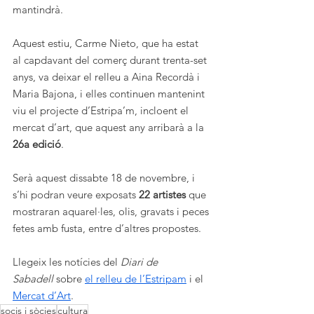
mantindrà.
Aquest estiu, Carme Nieto, que ha estat 
al capdavant del comerç durant trenta-set 
anys, va deixar el relleu a Aina Recordà i 
Maria Bajona, i elles continuen mantenint 
viu el projecte d’Estripa’m, incloent el 
mercat d’art, que aquest any arribarà a la 
26a edició
.
Serà aquest dissabte 18 de novembre, i 
s’hi podran veure exposats 
22 artistes
 que 
mostraran aquarel·les, olis, gravats i peces 
fetes amb fusta, entre d’altres propostes.
Llegeix les notícies del 
Diari de 
Sabadell
 sobre 
el relleu de l’Estripam
 i el 
Mercat d’Art
.
socis i sòcies
cultura