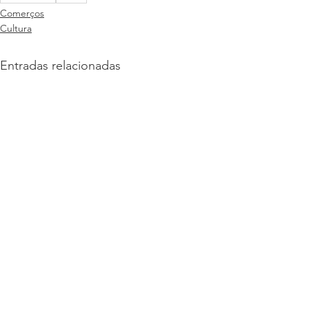
Comerços
Cultura
Entradas relacionadas
© Sabadell Comerç Centre 2023
– Tots els
drets reservats
Política de privacitat