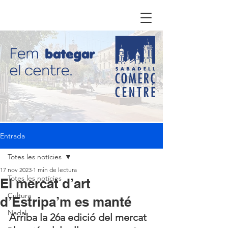
Entrada
Totes les notícies
17 nov 2023
1 min de lectura
Totes les notícies
El mercat d’art
Cultura
d’Estripa’m es manté
Nadal
Arriba la 26a edició del mercat 