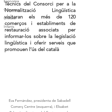
Economia
Tècnics del Consorci per a la 
Comerços
Normalització Lingüística 
visitaran els més de 120 
Entitats
comerços i establiments de 
Infants
restauració associats per 
informar-los sobre la legislació 
lingüística i oferir serveis que 
promouen l’ús del català
Eva Fernández, presidenta de Sabadell 
Comerç Centre (esquerra), i Elisabet 