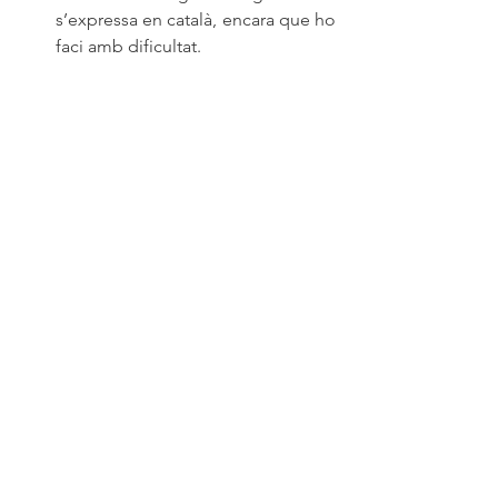
s’expressa en català, encara que ho 
faci amb dificultat.
Servei d’assessorament lingüístic 
gratuït: 
revisió gratuïta de textos 
breus.
Programa Comerços 
aprenents:
 formació bàsica al 
mateix establiment adreçada al 
personal que treballa de cara al 
públic i que no té coneixements 
de català.
entitats de Sabadell
Entitats
Entradas relacionadas