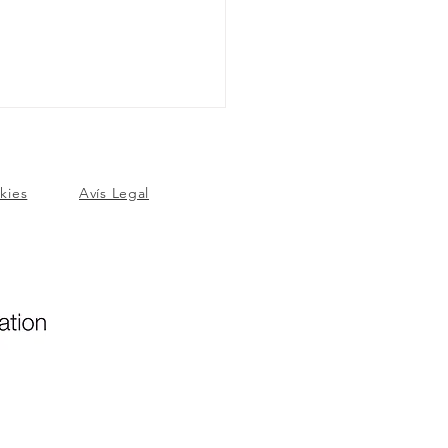
okies
Avís Legal
E Sabadell,
agonista de la 6a
ana infantil pels
adors