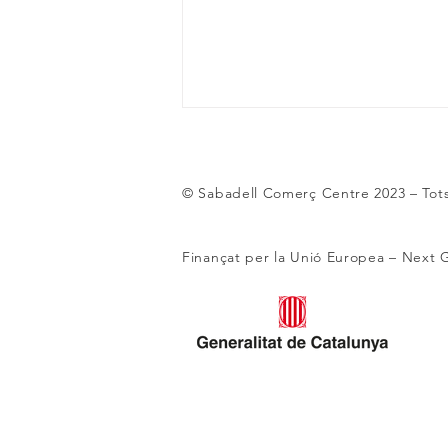
© Sabadell Comerç Centre 2023
– Tot
Finançat per la Unió Europea – Next 
L’entranyable amistat entre
l’Ambaixador Reial i el
Llaminer