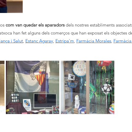
os 
com van quedar els aparadors
 dels nostres establiments associat
txoca han fet alguns dels comerços que han exposat els objectes de
iança i Salut
, 
Estanc Agaray
, 
Estripa’m
, 
Farmàcia Morales
, 
Farmàcia