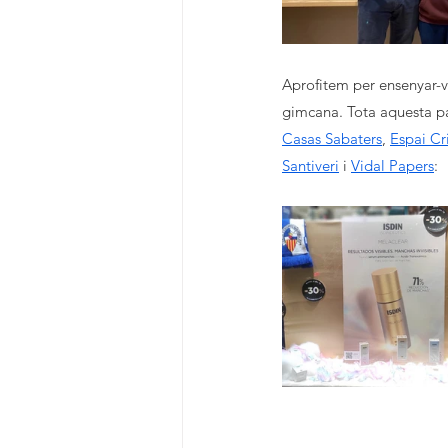
Aprofitem per ensenyar-v
gimcana. Tota aquesta pa
Casas Sabaters
, 
Espai Cr
Santiveri
 i 
Vidal Papers
: