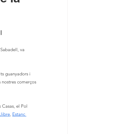
l
Sabadell, va 
its guanyadors i 
ls nostres comerços 
x Casas, el Pol 
Llibre
, 
Estanc 