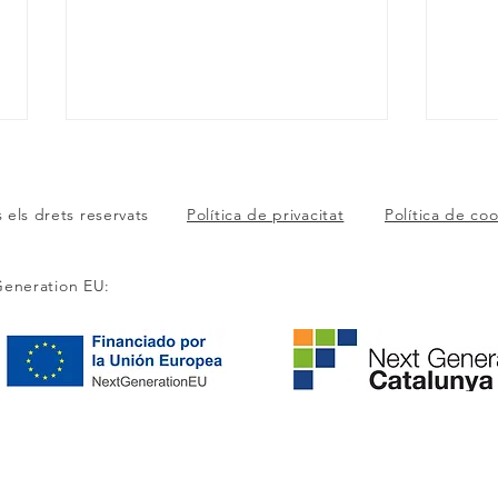
s els drets reservats
Política de privacitat
Política de co
Generation EU:
Apareixen 20 Clicks XXL als
El C
aparadors dels nostres
prot
comerços
gimc
apar