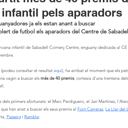
infantil pels aparadors
uanyadores ja els estan anant a buscar
ert de futbol els aparadors del Centre de Sabadel
imcana infantil de Sabadell Comerç Centre, enguany dedicada al CE 
ovembre.
 (podeu consultar el resultat 
aquí
), ha arribat el moment que els pet
a vagin a buscar els 
més de 40 premis
, cortesia d’una trentena de
ll.
s dels primers afortunats: el Marc Perdiguero, el Jan Martínez, l'Alei
 que han anat a buscar els seus premis al 
Forn Carreras
, 
La Llar del 
ta, 
Passeig
 i 
Rambla
: