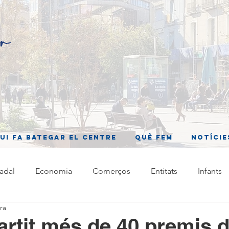
ui fa bategar el centre
Què fem
Notície
adal
Economia
Comerços
Entitats
Infants
ra
rtit més de 40 premis d