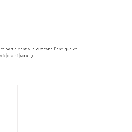
re participant a la gimcana l’any que ve!
tils
premis
sorteig