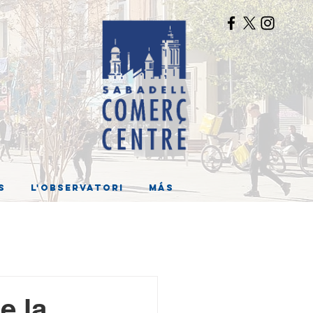
s
L'Observatori
Más
e la