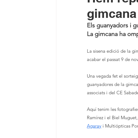
gimcana 
Els guanyadors i g
La gimcana ha ompl
La sisena edició de la g
acabar el passat 9 de n
Una vegada fet el sorteig
guanyadores de la gimcan
associats i del CE Sabade
Aquí tenim les fotografie
Ramírez i el Biel Muguet,
Agaray
 i Multiópticas Por