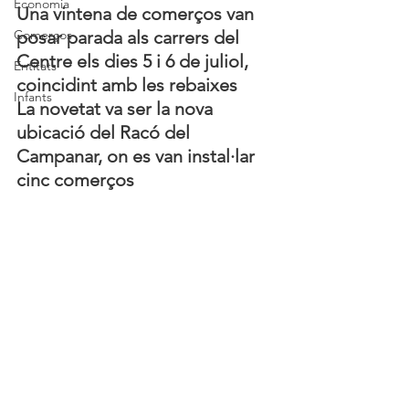
Economia
Una vintena de comerços van 
Comerços
posar parada als carrers del 
Centre els dies 5 i 6 de juliol, 
Entitats
coincidint amb les rebaixes
Infants
La novetat va ser la nova 
ubicació del Racó del 
Campanar, on es van instal·lar 
cinc comerços