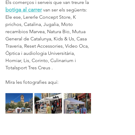
Els comerços i serveis que van treure la 
botiga al carrer
 van ser el
s següents: 
Ele ese
, 
Lererle Concept Store
, 
K 
prichos
, 
Catalina
, 
Jugalia
, 
Moto 
recambios Marvea
, 
Natura Bio
, 
Mutua 
General de Catalunya
, 
Kids & Us
, 
Casa 
Traveria
, 
Reset Accessories
, 
Video Oca
, 
Òptica i audiologia Universitària
, 
Homiar
, 
Lis
, 
Corinto
, 
Culinarium
 i 
Totalsport Tres Creus
 .
Mira les fotografies aquí: