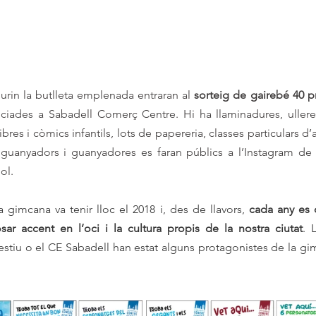
iurin la butlleta emplenada entraran al 
sorteig de
gairebé 40 p
ciades a Sabadell Comerç Centre. Hi ha llaminadures, ulleres
llibres i còmics infantils, lots de papereria, classes particulars d’a
s guanyadors i guanyadores es faran públics a l’Instagram de
ol.
 gimcana va tenir lloc el 2018 i, des de llavors, 
cada any es 
sar accent en l’oci i la cultura propis de la nostra ciutat
. 
estiu o el CE Sabadell han estat alguns protagonistes de la gi