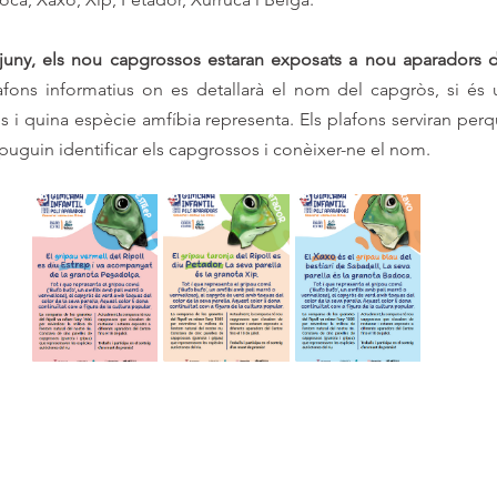
 juny, els nou capgrossos estaran exposats a nou aparadors 
fons informatius on es detallarà el nom del capgròs, si és 
s i quina espècie amfíbia representa. Els plafons serviran perqu
 puguin identificar els capgrossos i conèixer-ne el nom.