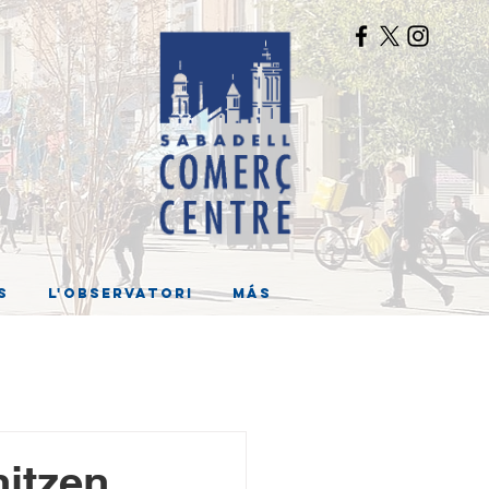
s
L'Observatori
Más
nitzen