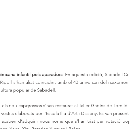
imcana infantil pels aparadors
. En aquesta edició, Sabadell Co
Ripoll s’han aliat coincidint amb el 40 aniversari del naixemen
cultura popular de Sabadell.
i, els nou capgrossos s’han restaurat al Taller Gabins de Torelló i 
stits elaborats per l’Escola Illa d’Art i Disseny. Es van presenta
a acaben d’adquirir nous noms que s’han triat per votació pop
ca, Xaxo, Xip, Petador, Xurruca i Belga. 