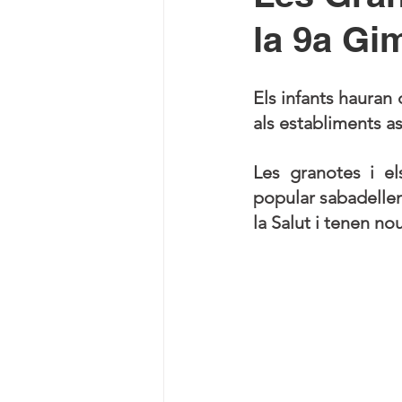
la 9a Gi
Els infants hauran 
als establiments a
Les granotes i el
popular sabadellen
la Salut i tenen no