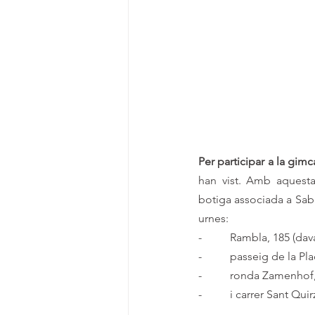
Per participar a la gim
han vist. Amb aquesta
botiga associada a Sab
urnes:
-          Rambla, 185 (d
-          passeig de la 
-          ronda Zamenho
-          i carrer Sant Q