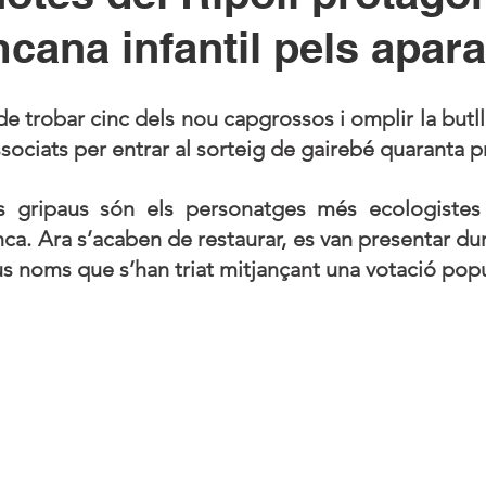
mcana infantil pels apar
de trobar cinc dels nou capgrossos i omplir la butll
ssociats per entrar al sorteig de gairebé quaranta p
s gripaus són els personatges més ecologistes 
ca. Ara s’acaben de restaurar, es van presentar dur
us noms que s’han triat mitjançant una votació popu