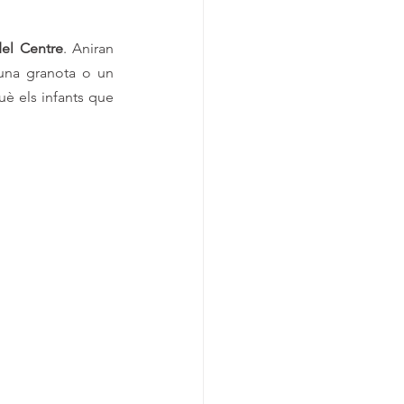
del Centre
. Aniran 
una granota o un 
è els infants que 