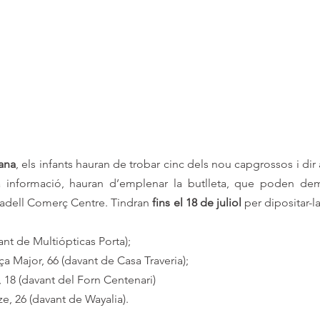
cana
, els infants hauran de trobar cinc dels nou capgrossos i dir 
 informació, hauran d’emplenar la butlleta, que poden dem
adell Comerç Centre. Tindran 
fins el 18 de juliol 
per dipositar-l
avant de Multiópticas Porta);
Plaça Major, 66 (davant de Casa Traveria);
f, 18 (davant del Forn Centenari)
uirze, 26 (davant de Wayalia).