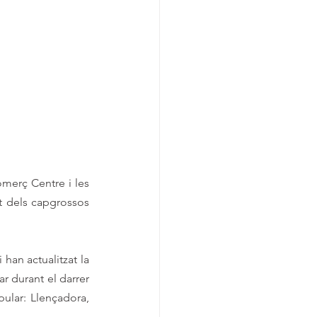
merç Centre i les 
t dels capgrossos 
han actualitzat la 
r durant el darrer 
ular: Llençadora, 