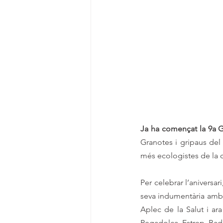
Ja ha començat la 9a G
Granotes i gripaus del 
més ecologistes de la 
Per celebrar l’aniversar
seva indumentària amb ve
Aplec de la Salut i ar
Pegadolça, Estrep, Bado