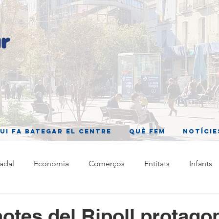
ui fa bategar el centre
Què fem
Notície
adal
Economia
Comerços
Entitats
Infants
otes del Ripoll protago