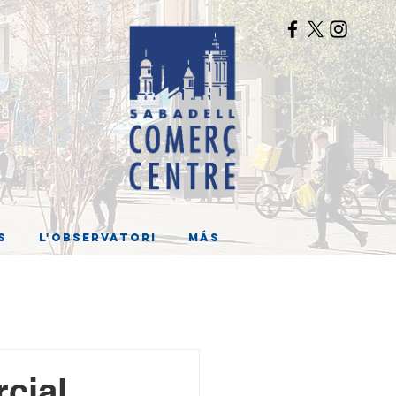
s
L'Observatori
Más
cial