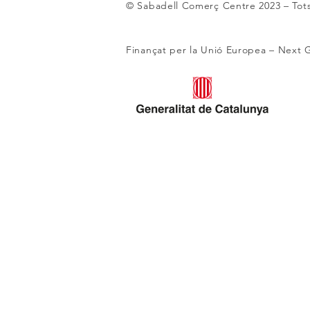
© Sabadell Comerç Centre 2023
– Tot
Finançat per la Unió Europea – Next 
El comerç del Centre
genera una inversió de 6
milions d’euros anuals