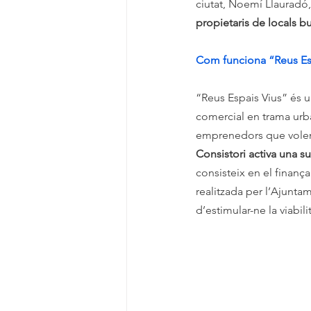
ciutat, Noemí Llauradó,
propietaris de locals b
Com funciona “Reus Es
“Reus Espais Vius” és 
comercial en trama urba
emprenedors que volen o
Consistori activa una s
consisteix en el finança
realitzada per l’Ajunta
d’estimular-ne la viabilit