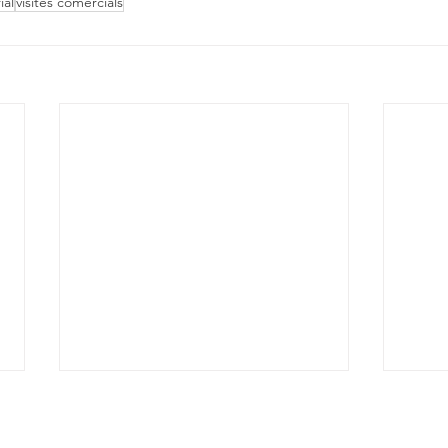
ial
visites comercials