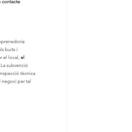
 contacte 
emprenedoria 
 buits i 
el local, 
el 
. La subvenció 
inspecció tècnica 
 negoci per tal 