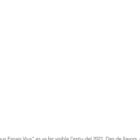
s Espais Vius” es va fer visible l’estiu del 2021. Des de llavors, 