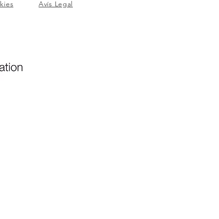
okies
Avís Legal
i Nacional del Comerç
a Casa Traveria