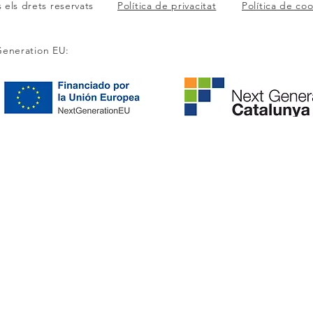
s els drets reservats
Política de privacitat
Política de co
Generation EU:
Què va passar l’any 2024?
Prem
per 