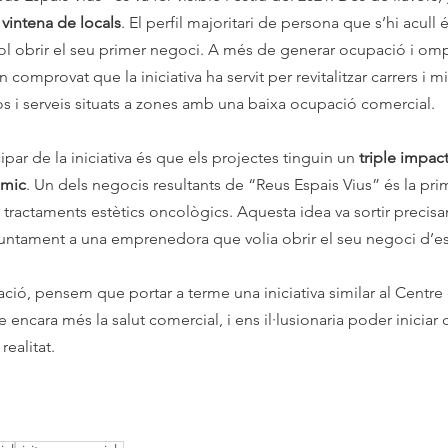
 vintena de locals
. El perfil majoritari de persona que s’hi acull
vol obrir el seu primer negoci. A més de generar ocupació i ompli
comprovat que la iniciativa ha servit per revitalitzar carrers i mil
s i serveis situats a zones amb una baixa ocupació comercial.
ipar de la iniciativa és que els projectes tinguin un 
triple impact
òmic
. Un dels negocis resultants de “Reus Espais Vius” és la pri
n tractaments estètics oncològics. Aquesta idea va sortir precis
juntament a una emprenedora que volia obrir el seu negoci d’es
ació, pensem que portar a terme una iniciativa similar al Centre
ne encara més la salut comercial, i ens il·lusionaria poder inicia
realitat.