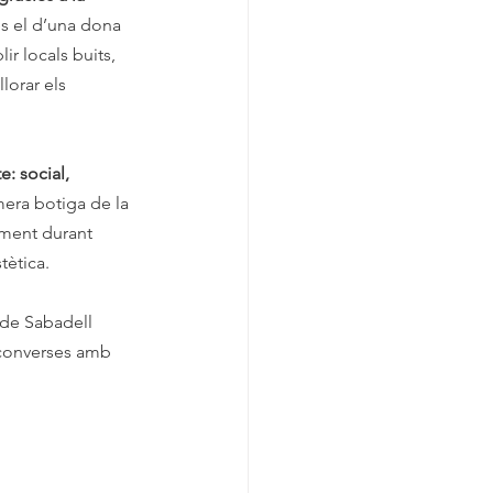
 és el d’una dona 
r locals buits, 
lorar els 
e: social, 
mera botiga de la 
ament durant 
tètica.
 de Sabadell 
r converses amb 