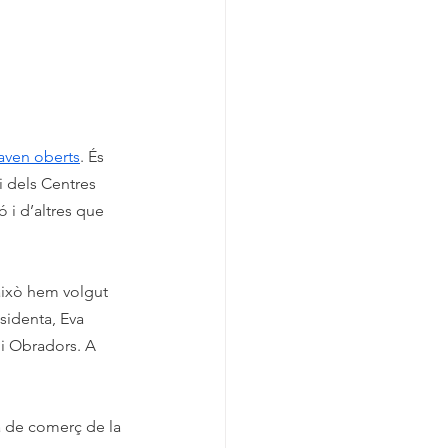
taven oberts
. És 
 dels Centres 
 i d’altres que 
això hem volgut 
esidenta, Eva 
di Obradors. A 
a de comerç de la 