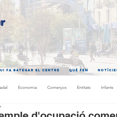
ui fa bategar el centre
Què fem
Notície
adal
Economia
Comerços
Entitats
Infants
a
emple d'ocupació comer