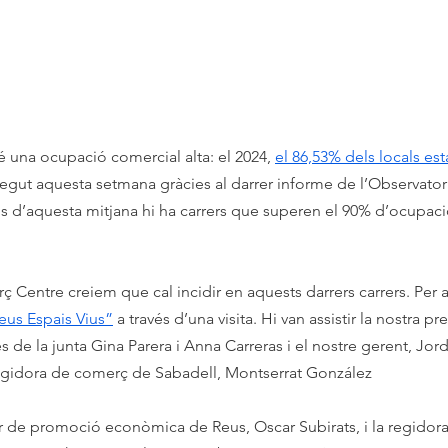
é una ocupació comercial alta: el 2024, 
el 86,53% dels locals es
ut aquesta setmana gràcies al darrer informe de l’Observatori
ns d’aquesta mitjana hi ha carrers que superen el 90% d’ocupació
Centre creiem que cal incidir en aquests darrers carrers. Per 
eus Espais Vius”
 a través d’una visita. Hi van assistir la nostra pr
de la junta Gina Parera i Anna Carreras i el nostre gerent, Jor
egidora de comerç de Sabadell, Montserrat González
or de promoció econòmica de Reus, Oscar Subirats, i la regidor