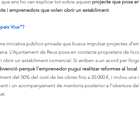
 que ens ho van explicar tot sobre aquest 
projecte que posa en
uits i emprenedors que volen obrir un establiment
.
pais Vius”?
una iniciativa público-privada que busca impulsar projectes d’
na. L’Ajuntament de Reus posa en contacte propietaris de locals
brir un establiment comercial. Si arriben a un acord per llogar 
ubvenció perquè l’emprenedor pugui realitzar reformes al local
ment del 50% del cost de les obres fins a 20.000 €, i inclou una 
ment i un acompanyament de mentoria posterior a l’obertura del
at.