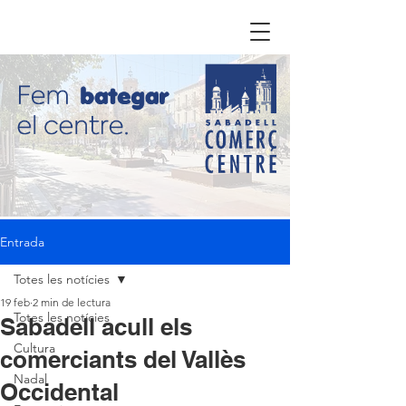
Entrada
Totes les notícies
19 feb
2 min de lectura
Totes les notícies
Sabadell acull els
Cultura
comerciants del Vallès
Nadal
Occidental