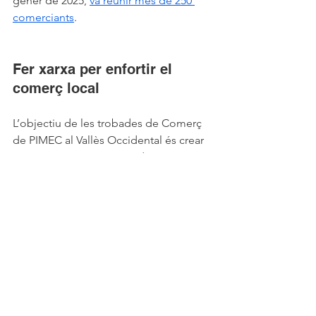
gener de 2025, 
va reunir més de 250 
comerciants
.
Fer xarxa per enfortir el 
comerç local
L’objectiu de les trobades de Comerç 
de PIMEC al Vallès Occidental és crear 
xarxa, compartir inquietuds, posar en 
comú projectes i treballar 
conjuntament per reforçar el comerç 
de proximitat davant els nous reptes 
econòmics i normatius.
Des de Sabadell Comerç Centre 
valorem molt positivament haver estat 
la seu d’aquesta reunió i continuar 
participant en espais de diàleg i 