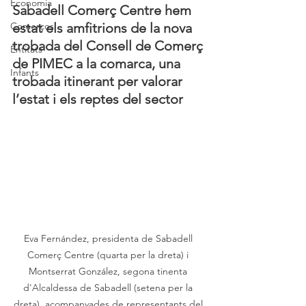
Economia
Sabadell Comerç Centre hem 
Comerços
estat els amfitrions de la nova 
trobada del Consell de Comerç 
Entitats
de PIMEC a la comarca, una 
Infants
trobada itinerant per valorar 
l’estat i els reptes del sector
Eva Fernández, presidenta de Sabadell 
Comerç Centre (quarta per la dreta) i 
Montserrat González, segona tinenta 
d'Alcaldessa de Sabadell (setena per la 
dreta), acompanyades de representants del 