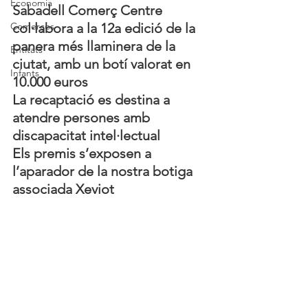
Economia
Sabadell Comerç Centre 
Comerços
col·labora a la 12a edició de la 
panera més llaminera de la 
Entitats
ciutat, amb un botí valorat en 
Infants
10.000 euros
La recaptació es destina a 
atendre persones amb 
discapacitat intel·lectual
Els premis s’exposen a 
l’aparador de la nostra botiga 
associada Xeviot