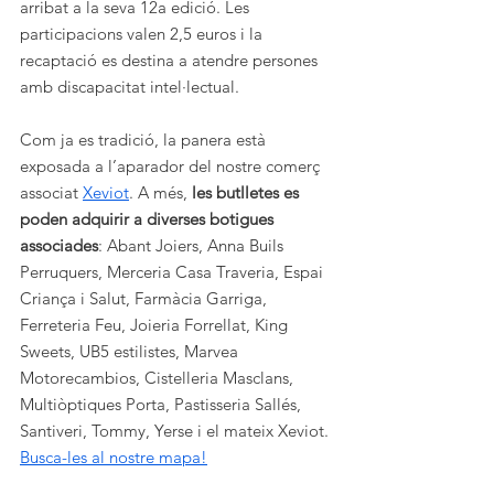
arribat a la seva 12a edició. Les 
participacions valen 2,5 euros i la 
recaptació es destina a atendre persones 
amb discapacitat intel·lectual.
Com ja es tradició, la panera està 
exposada a l’aparador del nostre comerç 
associat 
Xeviot
. A més, 
les butlletes es 
poden adquirir a diverses botigues 
associades
: Abant Joiers, Anna Buils 
Perruquers, Merceria Casa Traveria, Espai 
Criança i Salut, Farmàcia Garriga, 
Ferreteria Feu, Joieria Forrellat, King 
Sweets, UB5 estilistes, Marvea 
Motorecambios, Cistelleria Masclans, 
Multiòptiques Porta, Pastisseria Sallés, 
Santiveri, Tommy, Yerse i el mateix Xeviot. 
Busca-les al nostre mapa!