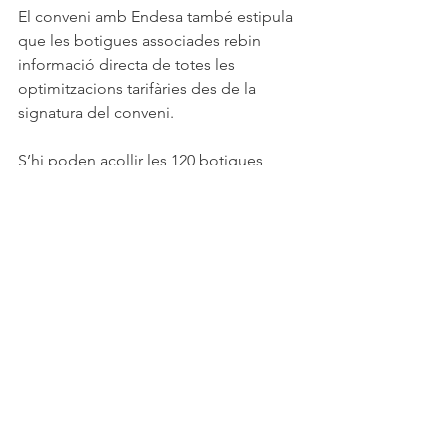
El conveni amb Endesa també estipula 
que les botigues associades rebin 
informació directa de totes les 
optimitzacions tarifàries des de la 
signatura del conveni.
S’hi poden acollir les 120 botigues 
associades a Sabadell Comerç Centre, 
tant si tenen contractats els serveis 
d’Endesa com si no.
economia
sector empresarial
descomptes
Economia
Entradas relacionadas