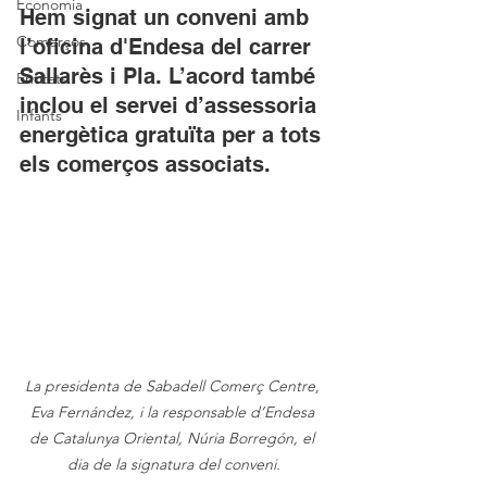
Economia
Hem signat un conveni amb 
Comerços
l’oficina d'Endesa del carrer 
Sallarès i Pla. L’acord també 
Entitats
inclou el servei d’assessoria 
Infants
energètica gratuïta per a tots 
els comerços associats.
La presidenta de Sabadell Comerç Centre, 
Eva Fernández, i la responsable d’Endesa 
de Catalunya Oriental, Núria Borregón, el 
dia de la signatura del conveni.