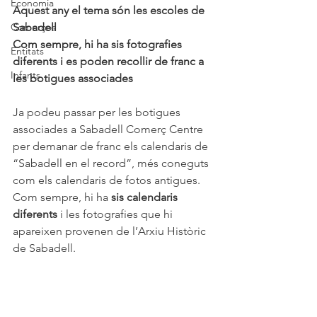
Economia
Aquest any el tema són les escoles de 
Comerços
Sabadell
Com sempre, hi ha sis fotografies 
Entitats
diferents i es poden recollir de franc a 
Infants
les botigues associades
Ja podeu passar per les botigues 
associades a Sabadell Comerç Centre 
per demanar de franc els calendaris de 
“Sabadell en el record”, més coneguts 
com els calendaris de fotos antigues. 
Com sempre, hi ha 
sis calendaris 
diferents
 i les fotografies que hi 
apareixen provenen de l’Arxiu Històric 
de Sabadell.