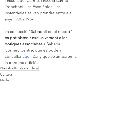
l’Escola del Carme, l’Escola Carme 
Tronchoni i les Escolàpies. Les 
instantànies es van prendre entre els 
anys 1906 i 1954.
La col·lecció “Sabadell en el record” 
es pot obtenir exclusivament a les 
botigues associades
 a Sabadell 
Comerç Centre, que es poden 
consultar 
aquí
. L’any que ve arribarem a 
la trentena edició.
Nadal
cultura
calendaris
Cultura
Nadal
Entradas relacionadas