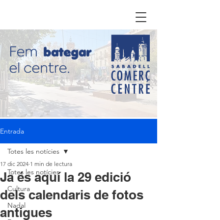
Entrada
Totes les notícies
17 dic 2024
1 min de lectura
Totes les notícies
Ja és aquí la 29 edició
Cultura
dels calendaris de fotos
Nadal
antigues