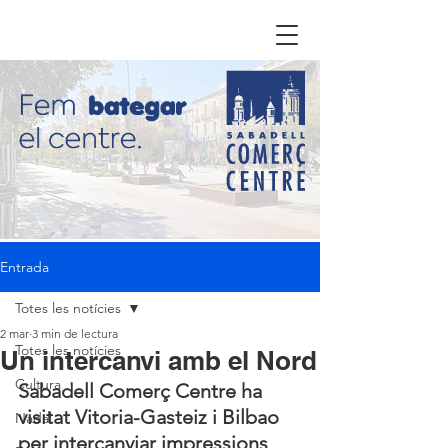
Entrada
Totes les notícies
2 mar
3 min de lectura
Totes les notícies
Un intercanvi amb el Nord
Cultura
Sabadell Comerç Centre ha 
visitat Vitoria-Gasteiz i Bilbao 
Nadal
per intercanviar impressions 