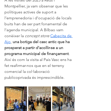
A les visites del 2025 a Reus i 
Montpellier, ja vam observar que les 
polítiques actives de suport a 
l’emprenedoria i d’ocupació de locals 
buits han de ser part fonamental de 
l’agenda municipal. A Bilbao vam 
conèixer la 
concept store
Cabecita de 
Ajo
, 
una botiga del casc antic que ha 
prosperat a partir d’acollir-se a un 
programa municipal de finançament
. 
Així és com la visita al País Vasc ens ha 
fet reafirmar-nos que en el terreny 
comercial la col·laboració 
publicoprivada és imprescindible.