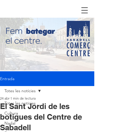
Entrada
Totes les notícies
24 abr
1 min de lectura
Totes les notícies
El Sant Jordi de les
Cultura
botigues del Centre de
Nadal
Sabadell