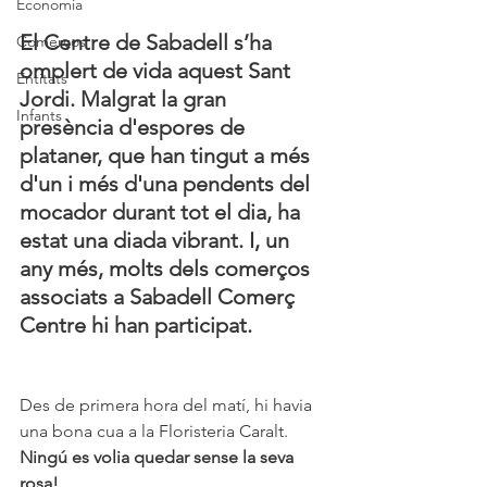
Economia
El Centre de Sabadell s’ha 
Comerços
omplert de vida aquest Sant 
Entitats
Jordi. Malgrat la gran 
Infants
presència d'espores de 
plataner, que han tingut a més 
d'un i més d'una pendents del 
mocador durant tot el dia, ha 
estat una diada vibrant. I, un 
any més, molts dels comerços 
associats a Sabadell Comerç 
Centre hi han participat.
Des de primera hora del matí, hi havia 
una bona cua a la Floristeria Caralt. 
Ningú es volia quedar sense la seva 
rosa!