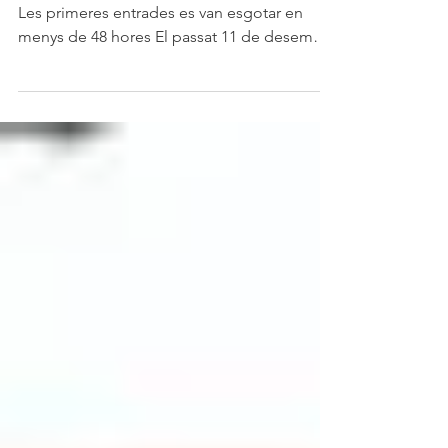
gratuïtes per anar a veure
l’Ambaixador Reial
280 noves places per anar a la Casa Duran
Les primeres entrades es van esgotar en
menys de 48 hores El passat 11 de desembre
vam posar a...