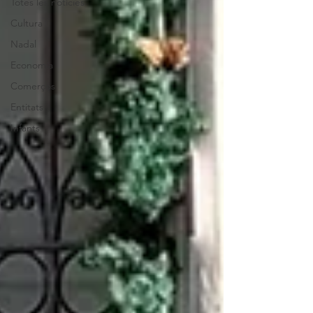
Totes les notícies
Cultura
Nadal
Economia
Comerços
Entitats
Infants